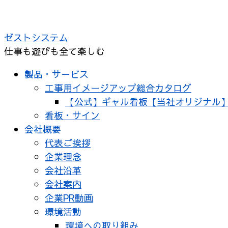
ゼストシステム
仕事も遊びも全て楽しむ
製品・サービス
工事用イメージアップ総合カタログ
【公式】ギャル看板【当社オリジナル
看板・サイン
会社概要
代表ご挨拶
企業理念
会社沿革
会社案内
企業PR動画
環境活動
環境への取り組み