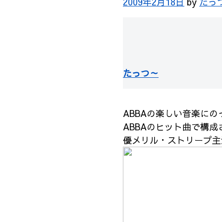
2009年2月18日
by
たっ
たっつ～
ABBAの楽しい音楽に
ABBAのヒット曲で構
優メリル・ストリープ主