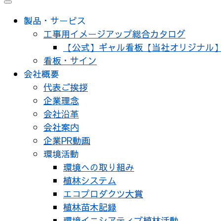
製品・サービス
工事用イメージアップ総合カタログ
【公式】ギャル看板【当社オリジナル
看板・サイン
会社概要
代表ご挨拶
企業理念
会社沿革
会社案内
企業PR動画
環境活動
環境への取り組み
植林システム
エコプロダクツ大賞
植林苗木記録
環境イニシアティブ植林活動