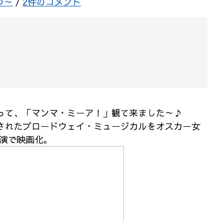
つ～
/
2件のコメント
のって、「マンマ・ミーア！」観て来ました～♪
成されたブロードウェイ・ミュージカルを
オスカー女
演で映画化。