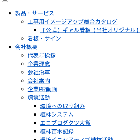
メ
ニ
製品・サービス
ュ
工事用イメージアップ総合カタログ
ー
【公式】ギャル看板【当社オリジナル
看板・サイン
会社概要
代表ご挨拶
企業理念
会社沿革
会社案内
企業PR動画
環境活動
環境への取り組み
植林システム
エコプロダクツ大賞
植林苗木記録
環境イニシアティブ植林活動