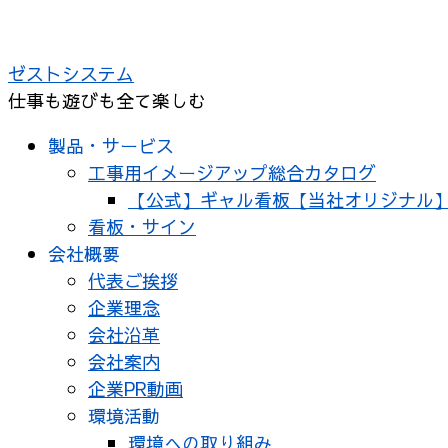
コ
ン
ゼストシステム
テ
仕事も遊びも全て楽しむ
ン
ツ
製品・サービス
へ
工事用イメージアップ総合カタログ
ス
【公式】ギャル看板【当社オリジナル
キ
看板・サイン
ッ
会社概要
プ
代表ご挨拶
企業理念
会社沿革
会社案内
企業PR動画
環境活動
環境への取り組み