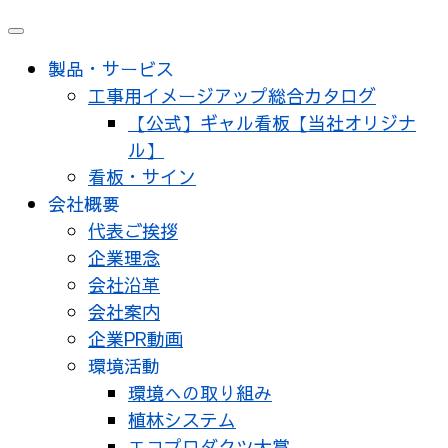
メ
ニ
製品・サービス
ュ
工事用イメージアップ総合カタログ
ー
【公式】ギャル看板【当社オリジナ
ル】
看板・サイン
会社概要
代表ご挨拶
企業理念
会社沿革
会社案内
企業PR動画
環境活動
環境への取り組み
植林システム
エコプロダクツ大賞