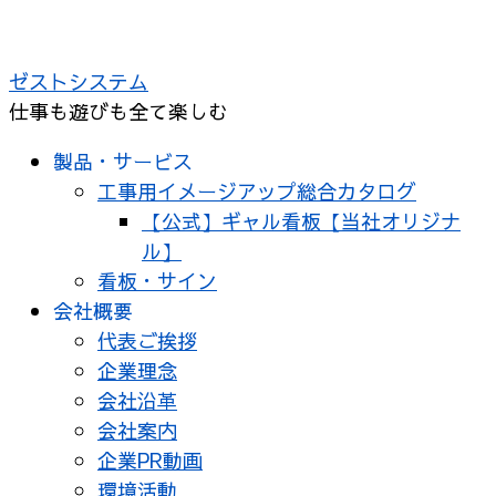
コ
ン
ゼストシステム
テ
仕事も遊びも全て楽しむ
ン
ツ
製品・サービス
へ
工事用イメージアップ総合カタログ
ス
【公式】ギャル看板【当社オリジナ
キ
ル】
ッ
看板・サイン
プ
会社概要
代表ご挨拶
企業理念
会社沿革
会社案内
企業PR動画
環境活動