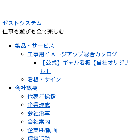
ゼストシステム
仕事も遊びも全て楽しむ
製品・サービス
工事用イメージアップ総合カタログ
【公式】ギャル看板【当社オリジナ
ル】
看板・サイン
会社概要
代表ご挨拶
企業理念
会社沿革
会社案内
企業PR動画
環境活動