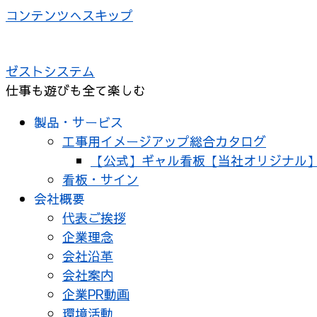
コンテンツへスキップ
ゼストシステム
仕事も遊びも全て楽しむ
製品・サービス
工事用イメージアップ総合カタログ
【公式】ギャル看板【当社オリジナル
看板・サイン
会社概要
代表ご挨拶
企業理念
会社沿革
会社案内
企業PR動画
環境活動