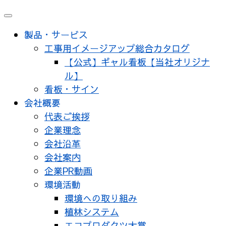
メ
ニ
製品・サービス
ュ
工事用イメージアップ総合カタログ
ー
【公式】ギャル看板【当社オリジナ
ル】
看板・サイン
会社概要
代表ご挨拶
企業理念
会社沿革
会社案内
企業PR動画
環境活動
環境への取り組み
植林システム
エコプロダクツ大賞