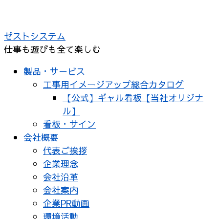
コ
ン
ゼストシステム
テ
仕事も遊びも全て楽しむ
ン
ツ
製品・サービス
へ
工事用イメージアップ総合カタログ
ス
【公式】ギャル看板【当社オリジナ
キ
ル】
ッ
看板・サイン
プ
会社概要
代表ご挨拶
企業理念
会社沿革
会社案内
企業PR動画
環境活動