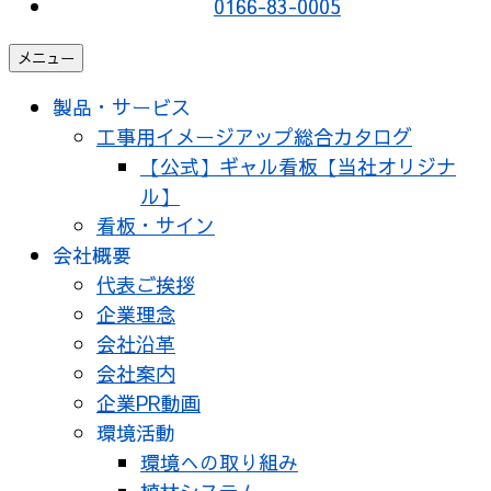
0166-83-0005
メニュー
製品・サービス
工事用イメージアップ総合カタログ
【公式】ギャル看板【当社オリジナ
ル】
看板・サイン
会社概要
代表ご挨拶
企業理念
会社沿革
会社案内
企業PR動画
環境活動
環境への取り組み