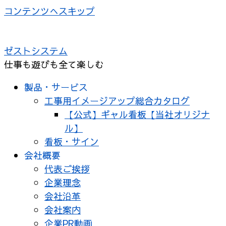
コンテンツへスキップ
ゼストシステム
仕事も遊びも全て楽しむ
製品・サービス
工事用イメージアップ総合カタログ
【公式】ギャル看板【当社オリジナ
ル】
看板・サイン
会社概要
代表ご挨拶
企業理念
会社沿革
会社案内
企業PR動画