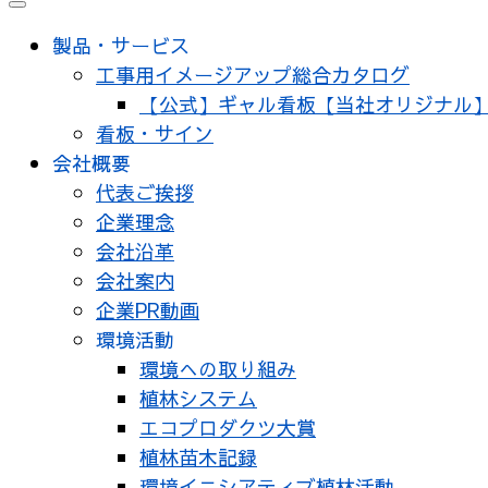
製品・サービス
工事用イメージアップ総合カタログ
【公式】ギャル看板【当社オリジナル
看板・サイン
会社概要
代表ご挨拶
企業理念
会社沿革
会社案内
企業PR動画
環境活動
環境への取り組み
植林システム
エコプロダクツ大賞
植林苗木記録
環境イニシアティブ植林活動