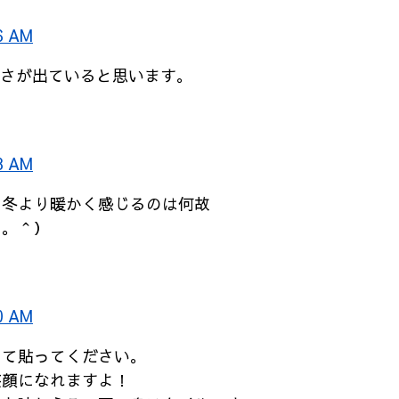
6 AM
かさが出ていると思います。
8 AM
の冬より暖かく感じるのは何故
＾。＾）
0 AM
して貼ってください。
笑顔になれますよ！