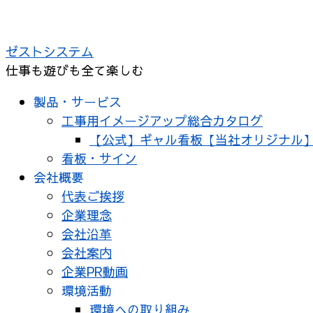
ゼストシステム
仕事も遊びも全て楽しむ
製品・サービス
工事用イメージアップ総合カタログ
【公式】ギャル看板【当社オリジナル
看板・サイン
会社概要
代表ご挨拶
企業理念
会社沿革
会社案内
企業PR動画
環境活動
環境への取り組み