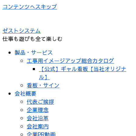
コンテンツへスキップ
ゼストシステム
仕事も遊びも全て楽しむ
製品・サービス
工事用イメージアップ総合カタログ
【公式】ギャル看板【当社オリジナ
ル】
看板・サイン
会社概要
代表ご挨拶
企業理念
会社沿革
会社案内
企業PR動画