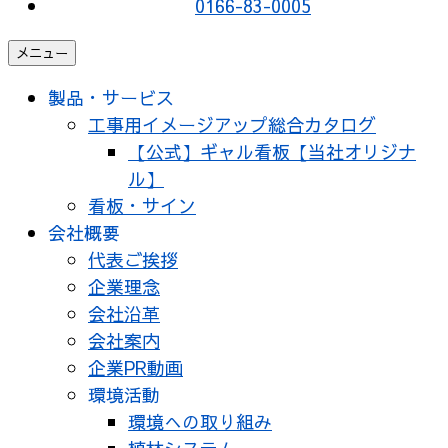
0166-83-0005
メニュー
製品・サービス
工事用イメージアップ総合カタログ
【公式】ギャル看板【当社オリジナ
ル】
看板・サイン
会社概要
代表ご挨拶
企業理念
会社沿革
会社案内
企業PR動画
環境活動
環境への取り組み