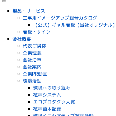
メ
ニ
製品・サービス
ュ
工事用イメージアップ総合カタログ
ー
【公式】ギャル看板【当社オリジナル
看板・サイン
会社概要
代表ご挨拶
企業理念
会社沿革
会社案内
企業PR動画
環境活動
環境への取り組み
植林システム
エコプロダクツ大賞
植林苗木記録
環境イニシアティブ植林活動