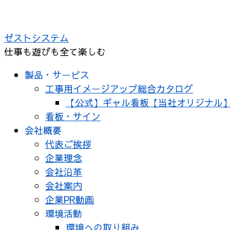
コ
ン
ゼストシステム
テ
仕事も遊びも全て楽しむ
ン
ツ
製品・サービス
へ
工事用イメージアップ総合カタログ
ス
【公式】ギャル看板【当社オリジナル
キ
看板・サイン
ッ
会社概要
プ
代表ご挨拶
企業理念
会社沿革
会社案内
企業PR動画
環境活動
環境への取り組み