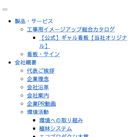
メ
ニ
製品・サービス
ュ
工事用イメージアップ総合カタログ
ー
【公式】ギャル看板【当社オリジナ
ル】
看板・サイン
会社概要
代表ご挨拶
企業理念
会社沿革
会社案内
企業PR動画
環境活動
環境への取り組み
植林システム
エコプロダクツ大賞