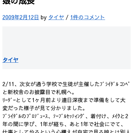
娘の成長
2009年2月12日
by
タイヤ
/
1件のコメント
タイヤ
2/11、次女が通う学校で生徒が主催した
ﾌﾞﾗｲﾀﾞﾙ ｺﾝﾍﾟ
と新校舎のお披露目で札幌へ。
ﾘｰﾀﾞｰとして1ヶ月前より連日深夜まで準備をして
大
変だった様子が見て分かりました。
ﾌﾞﾗｲﾀﾞﾙのﾌﾟﾛﾃﾞｭｰｽ、ﾃｰﾌﾞﾙｾｯﾃｨﾝｸﾞ、着付け、ﾒｲｸと2
年の間に学び、
1年が経ち、あと1年で社会にでて、
仕事としてやるという心構えが
自宅で見る娘とは別人