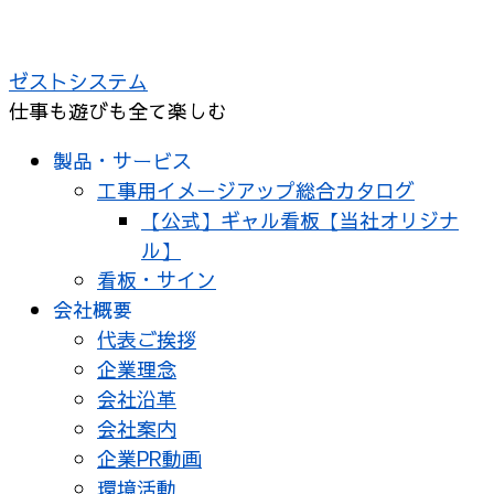
コ
ン
ゼストシステム
テ
仕事も遊びも全て楽しむ
ン
ツ
製品・サービス
へ
工事用イメージアップ総合カタログ
ス
【公式】ギャル看板【当社オリジナ
キ
ル】
ッ
看板・サイン
プ
会社概要
代表ご挨拶
企業理念
会社沿革
会社案内
企業PR動画
環境活動