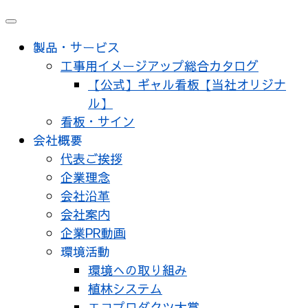
メ
ニ
製品・サービス
ュ
工事用イメージアップ総合カタログ
ー
【公式】ギャル看板【当社オリジナ
ル】
看板・サイン
会社概要
代表ご挨拶
企業理念
会社沿革
会社案内
企業PR動画
環境活動
環境への取り組み
植林システム
エコプロダクツ大賞