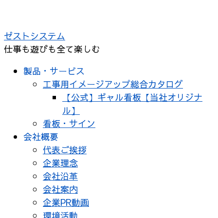
コ
ン
ゼストシステム
テ
仕事も遊びも全て楽しむ
ン
ツ
製品・サービス
へ
工事用イメージアップ総合カタログ
ス
【公式】ギャル看板【当社オリジナ
キ
ル】
ッ
看板・サイン
プ
会社概要
代表ご挨拶
企業理念
会社沿革
会社案内
企業PR動画
環境活動