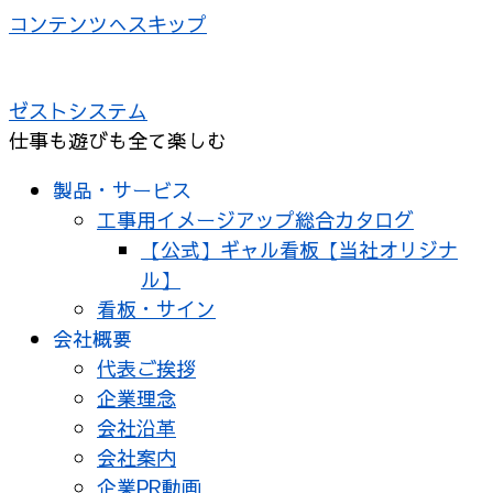
コンテンツへスキップ
ゼストシステム
仕事も遊びも全て楽しむ
製品・サービス
工事用イメージアップ総合カタログ
【公式】ギャル看板【当社オリジナ
ル】
看板・サイン
会社概要
代表ご挨拶
企業理念
会社沿革
会社案内
企業PR動画