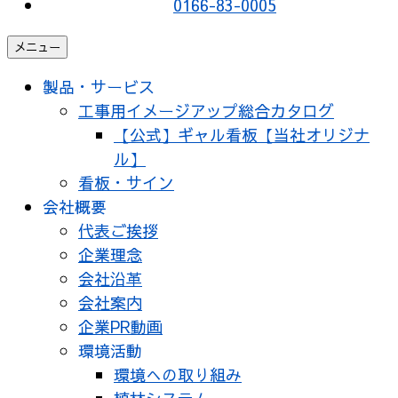
0166-83-0005
メニュー
製品・サービス
工事用イメージアップ総合カタログ
【公式】ギャル看板【当社オリジナ
ル】
看板・サイン
会社概要
代表ご挨拶
企業理念
会社沿革
会社案内
企業PR動画
環境活動
環境への取り組み