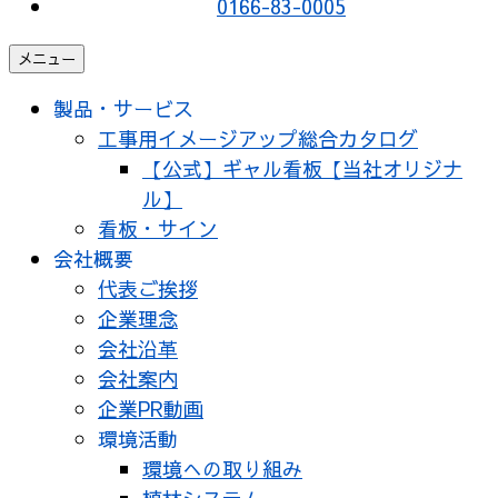
0166-83-0005
メニュー
製品・サービス
工事用イメージアップ総合カタログ
【公式】ギャル看板【当社オリジナ
ル】
看板・サイン
会社概要
代表ご挨拶
企業理念
会社沿革
会社案内
企業PR動画
環境活動
環境への取り組み