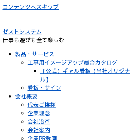
コンテンツへスキップ
ゼストシステム
仕事も遊びも全て楽しむ
製品・サービス
工事用イメージアップ総合カタログ
【公式】ギャル看板【当社オリジナ
ル】
看板・サイン
会社概要
代表ご挨拶
企業理念
会社沿革
会社案内
企業PR動画