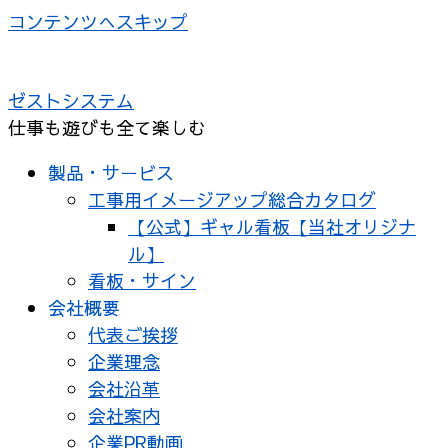
コンテンツへスキップ
ゼストシステム
仕事も遊びも全て楽しむ
製品・サービス
工事用イメージアップ総合カタログ
【公式】ギャル看板【当社オリジナ
ル】
看板・サイン
会社概要
代表ご挨拶
企業理念
会社沿革
会社案内
企業PR動画