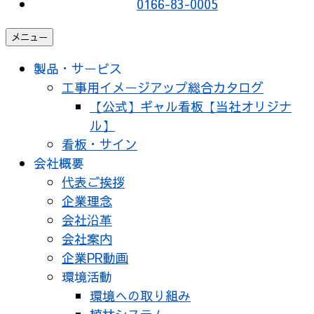
0166-83-0005
メニュー
製品・サービス
工事用イメージアップ総合カタログ
【公式】ギャル看板【当社オリジナ
ル】
看板・サイン
会社概要
代表ご挨拶
企業理念
会社沿革
会社案内
企業PR動画
環境活動
環境への取り組み