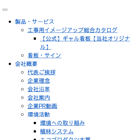
メ
ニ
製品・サービス
ュ
工事用イメージアップ総合カタログ
ー
【公式】ギャル看板【当社オリジナ
ル】
看板・サイン
会社概要
代表ご挨拶
企業理念
会社沿革
会社案内
企業PR動画
環境活動
環境への取り組み
植林システム
エコプロダクツ大賞