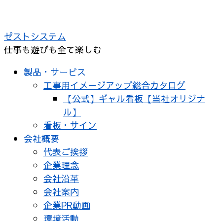
コ
ン
ゼストシステム
テ
仕事も遊びも全て楽しむ
ン
ツ
製品・サービス
へ
工事用イメージアップ総合カタログ
ス
【公式】ギャル看板【当社オリジナ
キ
ル】
ッ
看板・サイン
プ
会社概要
代表ご挨拶
企業理念
会社沿革
会社案内
企業PR動画
環境活動