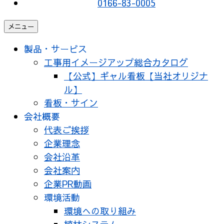
0166-83-0005
メニュー
製品・サービス
工事用イメージアップ総合カタログ
【公式】ギャル看板【当社オリジナ
ル】
看板・サイン
会社概要
代表ご挨拶
企業理念
会社沿革
会社案内
企業PR動画
環境活動
環境への取り組み