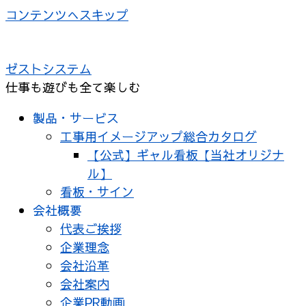
コンテンツへスキップ
ゼストシステム
仕事も遊びも全て楽しむ
製品・サービス
工事用イメージアップ総合カタログ
【公式】ギャル看板【当社オリジナ
ル】
看板・サイン
会社概要
代表ご挨拶
企業理念
会社沿革
会社案内
企業PR動画