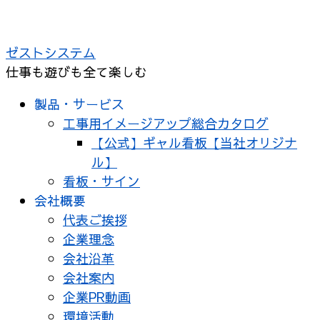
ゼストシステム
仕事も遊びも全て楽しむ
製品・サービス
工事用イメージアップ総合カタログ
【公式】ギャル看板【当社オリジナ
ル】
看板・サイン
会社概要
代表ご挨拶
企業理念
会社沿革
会社案内
企業PR動画
環境活動