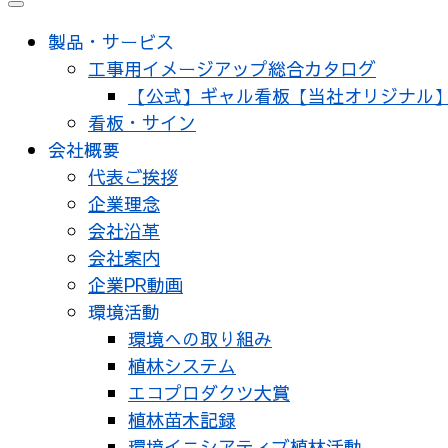
メ
ニ
製品・サービス
ュ
工事用イメージアップ総合カタログ
ー
【公式】ギャル看板【当社オリジナル
看板・サイン
会社概要
代表ご挨拶
企業理念
会社沿革
会社案内
企業PR動画
環境活動
環境への取り組み
植林システム
エコプロダクツ大賞
植林苗木記録
環境イニシアティブ植林活動