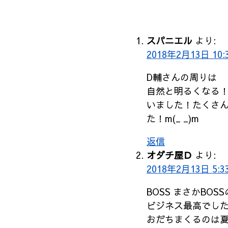
コ
メ
スパニエル
より:
ン
2018年2月13日 10:
ト
D輔さんの周りは
ナ
自然と明るくなる
ビ
いました！たくさ
ゲ
た！m(_ _)m
ー
シ
返信
オダチ屋Ｄ
より:
ョ
2018年2月13日 5:3
ン
BOSS まさかBO
ビジネス最高でし
おだちまくるのは夏