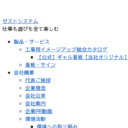
コ
ン
ゼストシステム
テ
仕事も遊びも全て楽しむ
ン
ツ
製品・サービス
へ
工事用イメージアップ総合カタログ
ス
【公式】ギャル看板【当社オリジナル
キ
看板・サイン
ッ
会社概要
プ
代表ご挨拶
企業理念
会社沿革
会社案内
企業PR動画
環境活動
環境への取り組み