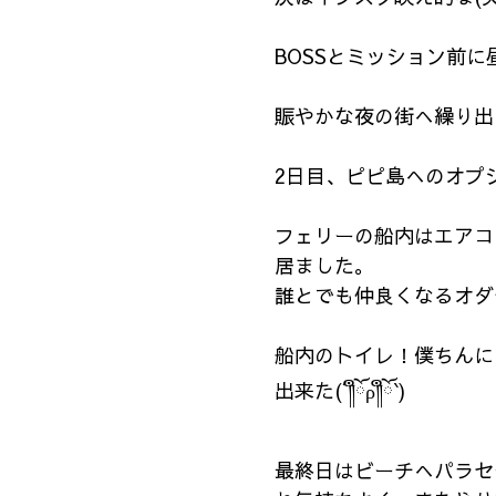
BOSSとミッション前
賑やかな夜の街へ繰り出
2日目、ピピ島へのオプ
フェリーの船内はエアコ
居ました。
誰とでも仲良くなるオダ
船内のトイレ！僕ちんに
出来た(´༎ຶོρ༎ຶོ`)
最終日はビーチへパラセ