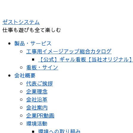
ゼストシステム
仕事も遊びも全て楽しむ
製品・サービス
工事用イメージアップ総合カタログ
【公式】ギャル看板【当社オリジナル
看板・サイン
会社概要
代表ご挨拶
企業理念
会社沿革
会社案内
企業PR動画
環境活動
環境への取り組み