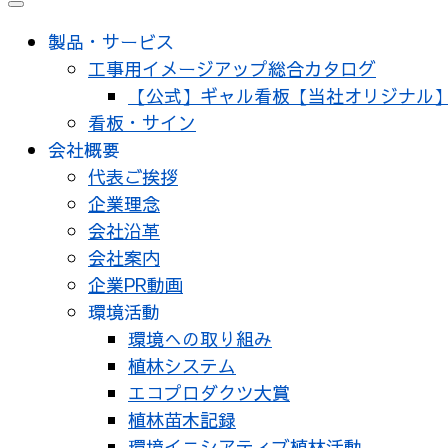
製品・サービス
工事用イメージアップ総合カタログ
【公式】ギャル看板【当社オリジナル
看板・サイン
会社概要
代表ご挨拶
企業理念
会社沿革
会社案内
企業PR動画
環境活動
環境への取り組み
植林システム
エコプロダクツ大賞
植林苗木記録
環境イニシアティブ植林活動