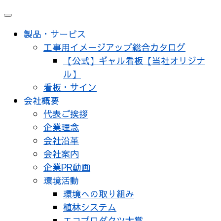
メ
ニ
製品・サービス
ュ
工事用イメージアップ総合カタログ
ー
【公式】ギャル看板【当社オリジナ
ル】
看板・サイン
会社概要
代表ご挨拶
企業理念
会社沿革
会社案内
企業PR動画
環境活動
環境への取り組み
植林システム
エコプロダクツ大賞