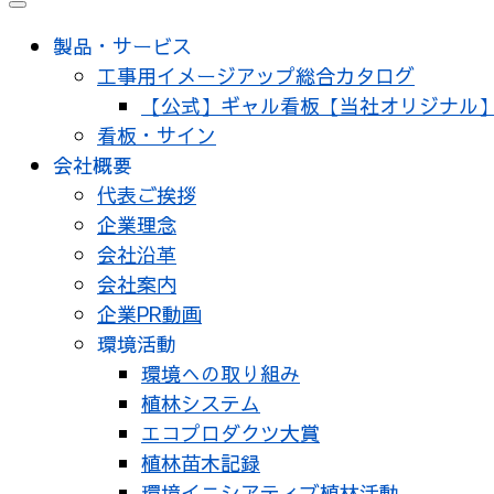
メ
ニ
製品・サービス
ュ
工事用イメージアップ総合カタログ
ー
【公式】ギャル看板【当社オリジナル
看板・サイン
会社概要
代表ご挨拶
企業理念
会社沿革
会社案内
企業PR動画
環境活動
環境への取り組み
植林システム
エコプロダクツ大賞
植林苗木記録
環境イニシアティブ植林活動