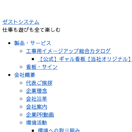
コ
ン
ゼストシステム
テ
仕事も遊びも全て楽しむ
ン
ツ
製品・サービス
へ
工事用イメージアップ総合カタログ
ス
【公式】ギャル看板【当社オリジナル
キ
看板・サイン
ッ
会社概要
プ
代表ご挨拶
企業理念
会社沿革
会社案内
企業PR動画
環境活動
環境への取り組み