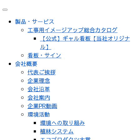
メ
ニ
製品・サービス
ュ
工事用イメージアップ総合カタログ
ー
【公式】ギャル看板【当社オリジナ
ル】
看板・サイン
会社概要
代表ご挨拶
企業理念
会社沿革
会社案内
企業PR動画
環境活動
環境への取り組み
植林システム
エコプロダクツ大賞