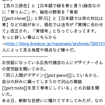
【色の三原色】と【日本語で緑を青と言う(緑色なの
に「青りんご」や、緑色の野菜を「青菜
[[pict:clover]]」と呼ぶ)】と【日本語では赤の対比は
青】などの説があり、現在では法令が『実情に合わせ
て』改正され、「青信号」となってしまってます。
もっと詳しい事はこちらから
→
http://blog.livedoor.jp/nazenani/archives/50013
人によって見る角度や視点など様々だ。
———————————————
お世話になっている広告代理店の人にデザイナーさん
の苦労話を聞いてみた。
「同じ人間がデザイン[[pict:pencil]]しているから、
自分の好みに偏ってしまうので沢山の雑誌
[[pict:note]]を見て参考にしている」とのお話を聞
いた。
ある日、斬新な色使いに憧れてマネしてみたが、なれ