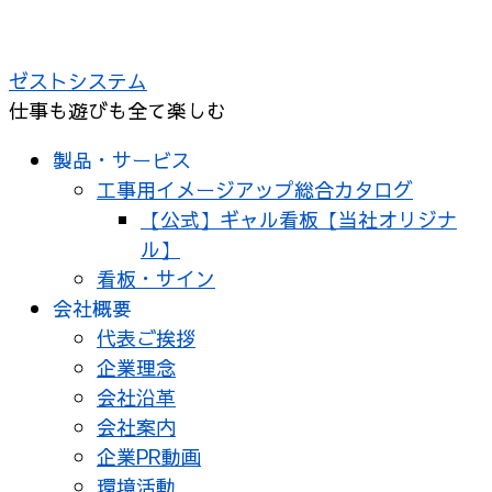
コ
ン
ゼストシステム
テ
仕事も遊びも全て楽しむ
ン
ツ
製品・サービス
へ
工事用イメージアップ総合カタログ
ス
【公式】ギャル看板【当社オリジナ
キ
ル】
ッ
看板・サイン
プ
会社概要
代表ご挨拶
企業理念
会社沿革
会社案内
企業PR動画
環境活動