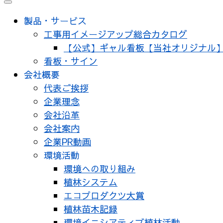
製品・サービス
工事用イメージアップ総合カタログ
【公式】ギャル看板【当社オリジナル
看板・サイン
会社概要
代表ご挨拶
企業理念
会社沿革
会社案内
企業PR動画
環境活動
環境への取り組み
植林システム
エコプロダクツ大賞
植林苗木記録
環境イニシアティブ植林活動