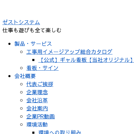
ゼストシステム
仕事も遊びも全て楽しむ
製品・サービス
工事用イメージアップ総合カタログ
【公式】ギャル看板【当社オリジナル
看板・サイン
会社概要
代表ご挨拶
企業理念
会社沿革
会社案内
企業PR動画
環境活動
環境への取り組み