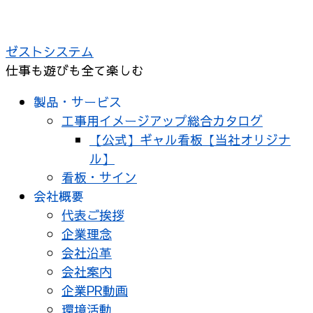
ゼストシステム
仕事も遊びも全て楽しむ
製品・サービス
工事用イメージアップ総合カタログ
【公式】ギャル看板【当社オリジナ
ル】
看板・サイン
会社概要
代表ご挨拶
企業理念
会社沿革
会社案内
企業PR動画
環境活動