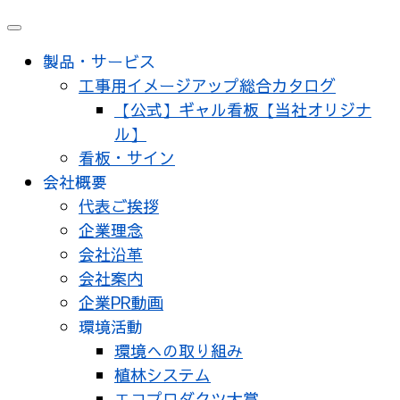
メ
ニ
製品・サービス
ュ
工事用イメージアップ総合カタログ
ー
【公式】ギャル看板【当社オリジナ
ル】
看板・サイン
会社概要
代表ご挨拶
企業理念
会社沿革
会社案内
企業PR動画
環境活動
環境への取り組み
植林システム
エコプロダクツ大賞