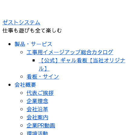
コ
ン
ゼストシステム
テ
仕事も遊びも全て楽しむ
ン
ツ
製品・サービス
へ
工事用イメージアップ総合カタログ
ス
【公式】ギャル看板【当社オリジナ
キ
ル】
ッ
看板・サイン
プ
会社概要
代表ご挨拶
企業理念
会社沿革
会社案内
企業PR動画
環境活動