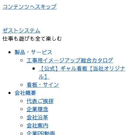
コンテンツへスキップ
ゼストシステム
仕事も遊びも全て楽しむ
製品・サービス
工事用イメージアップ総合カタログ
【公式】ギャル看板【当社オリジナ
ル】
看板・サイン
会社概要
代表ご挨拶
企業理念
会社沿革
会社案内
企業PR動画