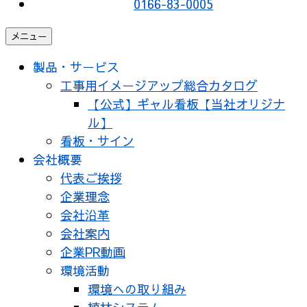
0166-83-0005
メニュー
製品・サービス
工事用イメージアップ総合カタログ
【公式】ギャル看板【当社オリジナ
ル】
看板・サイン
会社概要
代表ご挨拶
企業理念
会社沿革
会社案内
企業PR動画
環境活動
環境への取り組み