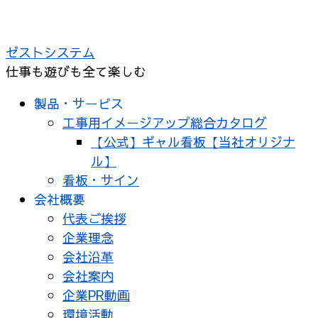
ゼストシステム
仕事も遊びも全て楽しむ
製品・サービス
工事用イメージアップ総合カタログ
【公式】ギャル看板【当社オリジナ
ル】
看板・サイン
会社概要
代表ご挨拶
企業理念
会社沿革
会社案内
企業PR動画
環境活動