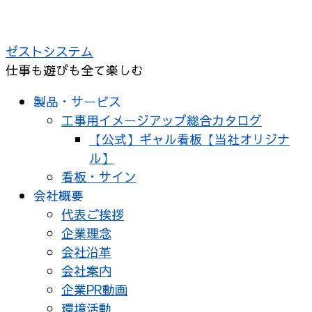
ゼストシステム
仕事も遊びも全て楽しむ
製品・サービス
工事用イメージアップ総合カタログ
【公式】ギャル看板【当社オリジナ
ル】
看板・サイン
会社概要
代表ご挨拶
企業理念
会社沿革
会社案内
企業PR動画
環境活動