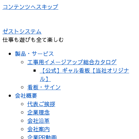
コンテンツへスキップ
ゼストシステム
仕事も遊びも全て楽しむ
製品・サービス
工事用イメージアップ総合カタログ
【公式】ギャル看板【当社オリジナ
ル】
看板・サイン
会社概要
代表ご挨拶
企業理念
会社沿革
会社案内
企業PR動画