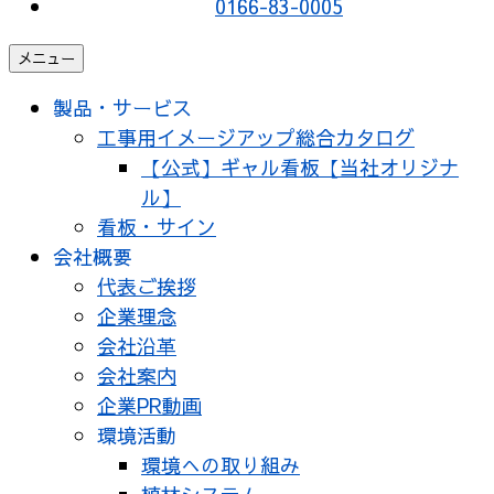
0166-83-0005
メニュー
製品・サービス
工事用イメージアップ総合カタログ
【公式】ギャル看板【当社オリジナ
ル】
看板・サイン
会社概要
代表ご挨拶
企業理念
会社沿革
会社案内
企業PR動画
環境活動
環境への取り組み