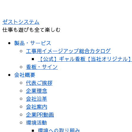
コ
ン
ゼストシステム
テ
仕事も遊びも全て楽しむ
ン
ツ
製品・サービス
へ
工事用イメージアップ総合カタログ
ス
【公式】ギャル看板【当社オリジナル
キ
看板・サイン
ッ
会社概要
プ
代表ご挨拶
企業理念
会社沿革
会社案内
企業PR動画
環境活動
環境への取り組み