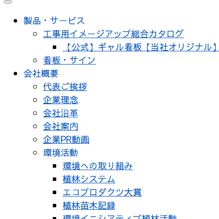
メ
ニ
製品・サービス
ュ
工事用イメージアップ総合カタログ
ー
【公式】ギャル看板【当社オリジナル
看板・サイン
会社概要
代表ご挨拶
企業理念
会社沿革
会社案内
企業PR動画
環境活動
環境への取り組み
植林システム
エコプロダクツ大賞
植林苗木記録
環境イニシアティブ植林活動