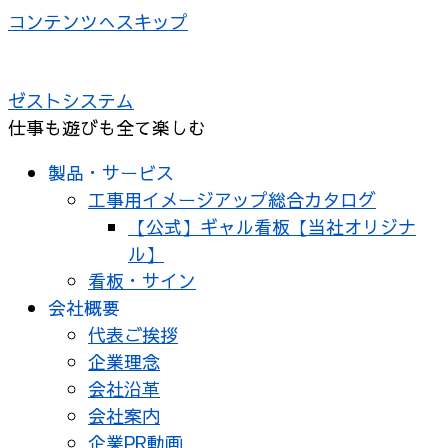
コンテンツへスキップ
ゼストシステム
仕事も遊びも全て楽しむ
製品・サービス
工事用イメージアップ総合カタログ
【公式】ギャル看板【当社オリジナ
ル】
看板・サイン
会社概要
代表ご挨拶
企業理念
会社沿革
会社案内
企業PR動画