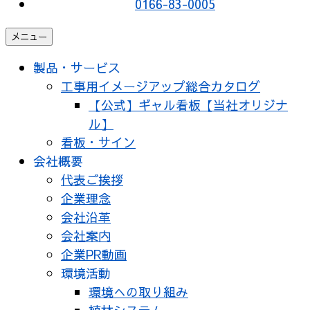
0166-83-0005
メニュー
製品・サービス
工事用イメージアップ総合カタログ
【公式】ギャル看板【当社オリジナ
ル】
看板・サイン
会社概要
代表ご挨拶
企業理念
会社沿革
会社案内
企業PR動画
環境活動
環境への取り組み