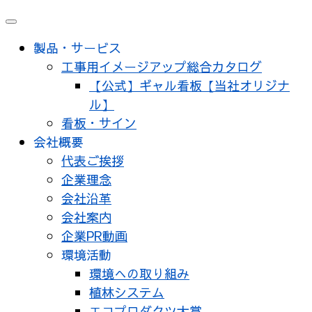
メ
ニ
製品・サービス
ュ
工事用イメージアップ総合カタログ
ー
【公式】ギャル看板【当社オリジナ
ル】
看板・サイン
会社概要
代表ご挨拶
企業理念
会社沿革
会社案内
企業PR動画
環境活動
環境への取り組み
植林システム
エコプロダクツ大賞