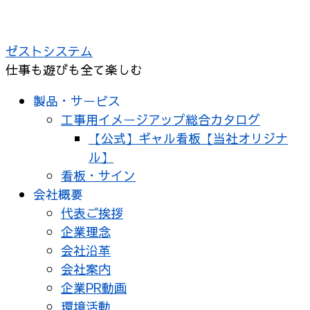
コ
ン
ゼストシステム
テ
仕事も遊びも全て楽しむ
ン
ツ
製品・サービス
へ
工事用イメージアップ総合カタログ
ス
【公式】ギャル看板【当社オリジナ
キ
ル】
ッ
看板・サイン
プ
会社概要
代表ご挨拶
企業理念
会社沿革
会社案内
企業PR動画
環境活動