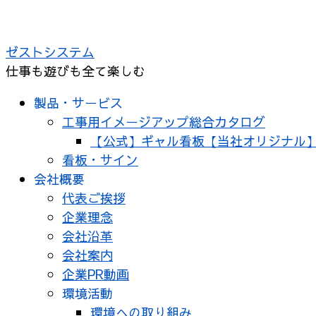
コ
ン
ゼストシステム
テ
仕事も遊びも全て楽しむ
ン
ツ
製品・サービス
へ
工事用イメージアップ総合カタログ
ス
【公式】ギャル看板【当社オリジナル
キ
看板・サイン
ッ
会社概要
プ
代表ご挨拶
企業理念
会社沿革
会社案内
企業PR動画
環境活動
環境への取り組み