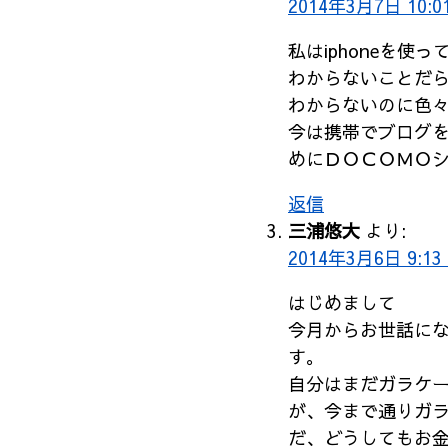
2014年3月7日 10:0
私はiphoneを使
わからないことだ
わからないのに色
今は携帯でブログ
めにＤＯＣＯＭＯ
返信
三浦悠大
より:
2014年3月6日 9:13
はじめまして
今月からお世話に
す。
自分はまだガラケー
が、今まで通りガ
だ、どうしてもお