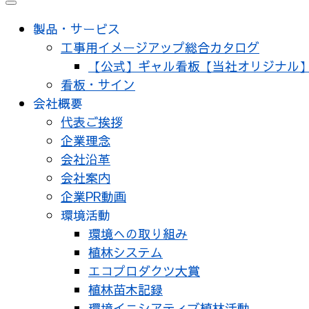
メ
ニ
製品・サービス
ュ
工事用イメージアップ総合カタログ
ー
【公式】ギャル看板【当社オリジナル
看板・サイン
会社概要
代表ご挨拶
企業理念
会社沿革
会社案内
企業PR動画
環境活動
環境への取り組み
植林システム
エコプロダクツ大賞
植林苗木記録
環境イニシアティブ植林活動