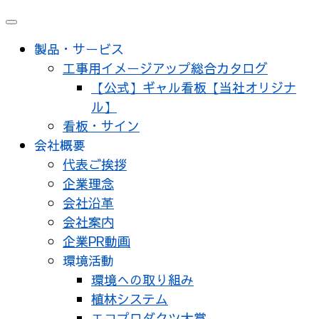
メ
ニ
製品・サービス
ュ
工事用イメージアップ総合カタログ
ー
【公式】ギャル看板【当社オリジナ
ル】
看板・サイン
会社概要
代表ご挨拶
企業理念
会社沿革
会社案内
企業PR動画
環境活動
環境への取り組み
植林システム
エコプロダクツ大賞