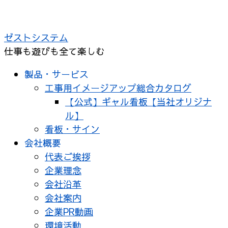
コ
ン
ゼストシステム
テ
仕事も遊びも全て楽しむ
ン
ツ
製品・サービス
へ
工事用イメージアップ総合カタログ
ス
【公式】ギャル看板【当社オリジナ
キ
ル】
ッ
看板・サイン
プ
会社概要
代表ご挨拶
企業理念
会社沿革
会社案内
企業PR動画
環境活動