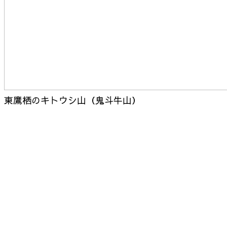
東鷹栖のキトウシ山（鬼斗牛山）