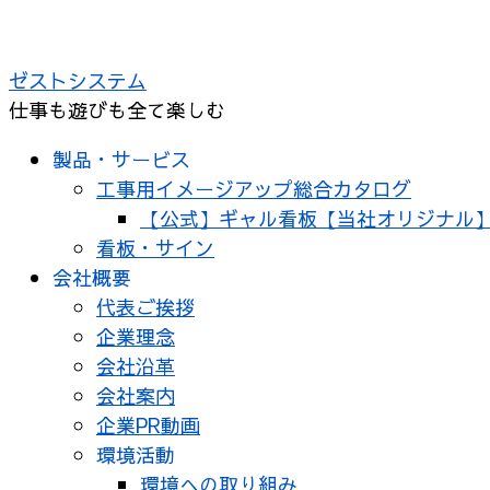
ゼストシステム
仕事も遊びも全て楽しむ
製品・サービス
工事用イメージアップ総合カタログ
【公式】ギャル看板【当社オリジナル
看板・サイン
会社概要
代表ご挨拶
企業理念
会社沿革
会社案内
企業PR動画
環境活動
環境への取り組み