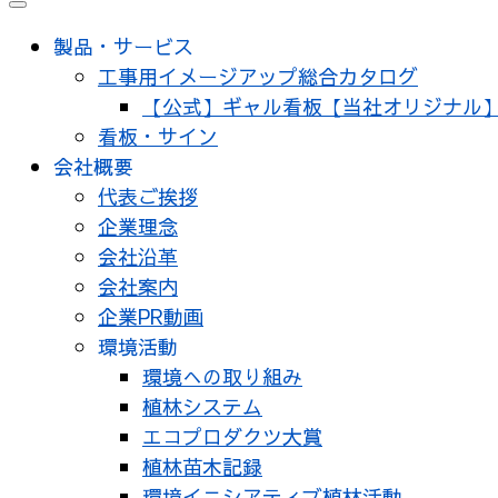
製品・サービス
工事用イメージアップ総合カタログ
【公式】ギャル看板【当社オリジナル
看板・サイン
会社概要
代表ご挨拶
企業理念
会社沿革
会社案内
企業PR動画
環境活動
環境への取り組み
植林システム
エコプロダクツ大賞
植林苗木記録
環境イニシアティブ植林活動