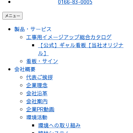
0166-83-0005
メニュー
製品・サービス
工事用イメージアップ総合カタログ
【公式】ギャル看板【当社オリジナ
ル】
看板・サイン
会社概要
代表ご挨拶
企業理念
会社沿革
会社案内
企業PR動画
環境活動
環境への取り組み