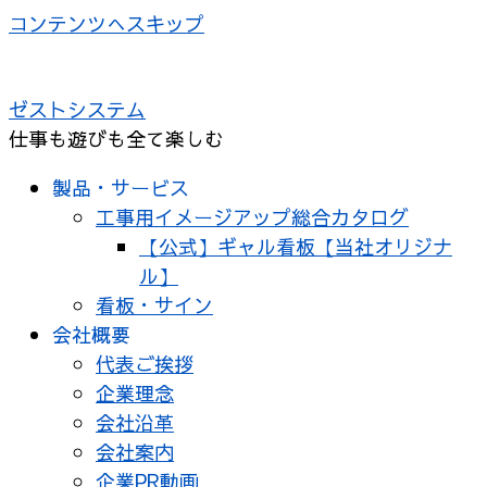
コンテンツへスキップ
ゼストシステム
仕事も遊びも全て楽しむ
製品・サービス
工事用イメージアップ総合カタログ
【公式】ギャル看板【当社オリジナ
ル】
看板・サイン
会社概要
代表ご挨拶
企業理念
会社沿革
会社案内
企業PR動画