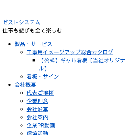
コ
ン
ゼストシステム
テ
仕事も遊びも全て楽しむ
ン
ツ
製品・サービス
へ
工事用イメージアップ総合カタログ
ス
【公式】ギャル看板【当社オリジナ
キ
ル】
ッ
看板・サイン
プ
会社概要
代表ご挨拶
企業理念
会社沿革
会社案内
企業PR動画
環境活動