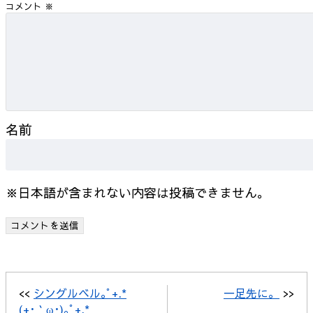
コメント
※
名前
※日本語が含まれない内容は投稿できません。
<<
シングルベル｡ﾟ+.*
一足先に。
>>
(+･｀ω･)｡ﾟ+.*