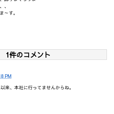
、、
ま～す。
1件のコメント
18 PM
ク以来、本社に行ってませんからね。