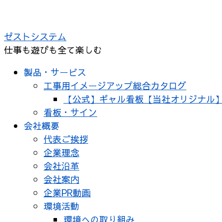
コ
ン
ゼストシステム
テ
仕事も遊びも全て楽しむ
ン
ツ
製品・サービス
へ
工事用イメージアップ総合カタログ
ス
【公式】ギャル看板【当社オリジナル
キ
看板・サイン
ッ
会社概要
プ
代表ご挨拶
企業理念
会社沿革
会社案内
企業PR動画
環境活動
環境への取り組み