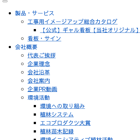
メ
ニ
製品・サービス
ュ
工事用イメージアップ総合カタログ
ー
【公式】ギャル看板【当社オリジナル
看板・サイン
会社概要
代表ご挨拶
企業理念
会社沿革
会社案内
企業PR動画
環境活動
環境への取り組み
植林システム
エコプロダクツ大賞
植林苗木記録
環境イニシアティブ植林活動