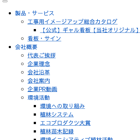
製品・サービス
工事用イメージアップ総合カタログ
【公式】ギャル看板【当社オリジナル
看板・サイン
会社概要
代表ご挨拶
企業理念
会社沿革
会社案内
企業PR動画
環境活動
環境への取り組み
植林システム
エコプロダクツ大賞
植林苗木記録
環境イニシアティブ植林活動