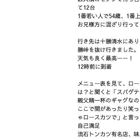
て12台
1番若い人で54歳、1番
お兄様方に混ざり行って
行き先は十勝清水にあり
勝峠を抜け行きました。
天気も良く最高ーー！
12時前に到着
メニュー表を見て、ロー
は？と聞くと「スパゲテ
親父精一杯のギャグなの
ここで間があったり笑っ
ゃロースカツで」と言っ
自己満足
流石トンカツ有名店、味