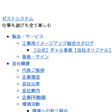
ゼストシステム
仕事も遊びも全て楽しむ
製品・サービス
工事用イメージアップ総合カタログ
【公式】ギャル看板【当社オリジナル
看板・サイン
会社概要
代表ご挨拶
企業理念
会社沿革
会社案内
企業PR動画
環境活動
環境への取り組み