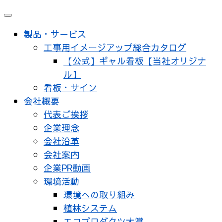
メ
ニ
製品・サービス
ュ
工事用イメージアップ総合カタログ
ー
【公式】ギャル看板【当社オリジナ
ル】
看板・サイン
会社概要
代表ご挨拶
企業理念
会社沿革
会社案内
企業PR動画
環境活動
環境への取り組み
植林システム
エコプロダクツ大賞