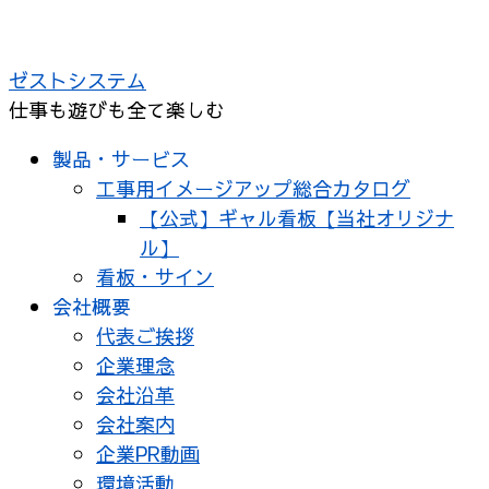
コ
ン
ゼストシステム
テ
仕事も遊びも全て楽しむ
ン
ツ
製品・サービス
へ
工事用イメージアップ総合カタログ
ス
【公式】ギャル看板【当社オリジナ
キ
ル】
ッ
看板・サイン
プ
会社概要
代表ご挨拶
企業理念
会社沿革
会社案内
企業PR動画
環境活動