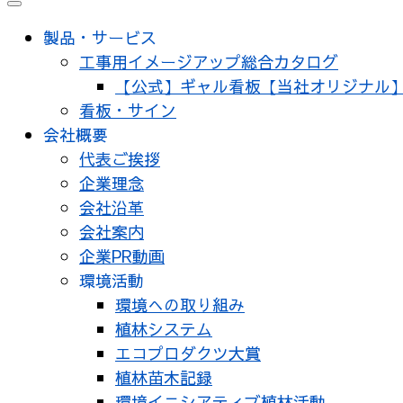
製品・サービス
工事用イメージアップ総合カタログ
【公式】ギャル看板【当社オリジナル
看板・サイン
会社概要
代表ご挨拶
企業理念
会社沿革
会社案内
企業PR動画
環境活動
環境への取り組み
植林システム
エコプロダクツ大賞
植林苗木記録
環境イニシアティブ植林活動