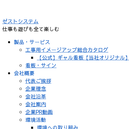
ゼストシステム
仕事も遊びも全て楽しむ
製品・サービス
工事用イメージアップ総合カタログ
【公式】ギャル看板【当社オリジナル
看板・サイン
会社概要
代表ご挨拶
企業理念
会社沿革
会社案内
企業PR動画
環境活動
環境への取り組み