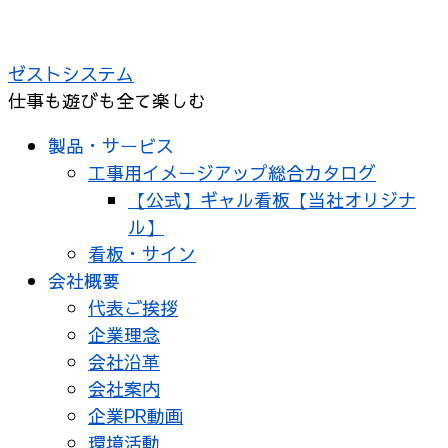
コ
ン
ゼストシステム
テ
仕事も遊びも全て楽しむ
ン
ツ
製品・サービス
へ
工事用イメージアップ総合カタログ
ス
【公式】ギャル看板【当社オリジナ
キ
ル】
ッ
看板・サイン
プ
会社概要
代表ご挨拶
企業理念
会社沿革
会社案内
企業PR動画
環境活動