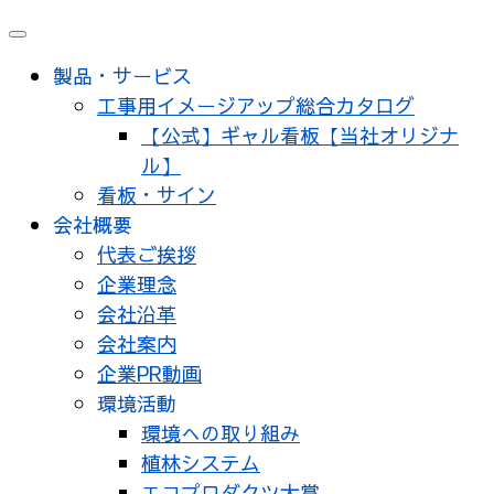
メ
ニ
製品・サービス
ュ
工事用イメージアップ総合カタログ
ー
【公式】ギャル看板【当社オリジナ
ル】
看板・サイン
会社概要
代表ご挨拶
企業理念
会社沿革
会社案内
企業PR動画
環境活動
環境への取り組み
植林システム
エコプロダクツ大賞