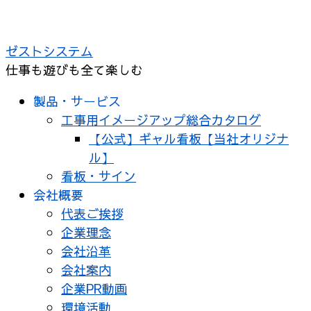
ゼストシステム
仕事も遊びも全て楽しむ
製品・サービス
工事用イメージアップ総合カタログ
【公式】ギャル看板【当社オリジナ
ル】
看板・サイン
会社概要
代表ご挨拶
企業理念
会社沿革
会社案内
企業PR動画
環境活動