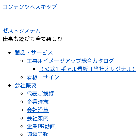
コンテンツへスキップ
ゼストシステム
仕事も遊びも全て楽しむ
製品・サービス
工事用イメージアップ総合カタログ
【公式】ギャル看板【当社オリジナル
看板・サイン
会社概要
代表ご挨拶
企業理念
会社沿革
会社案内
企業PR動画
環境活動