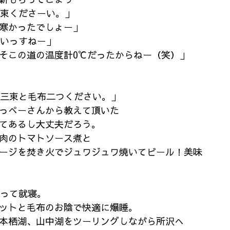
一束くださーい。」
寒かったでしょー」
寒いっすねー」
そこの道の温度計0℃だったからねー（笑）」
ぱ薪三束と毛布二つください。」
っぺーさんから教えて頂いた
てあるし大丈夫だろう。
肉のトマトソース煮と
ージを焚き火でジュワジュワ焼いてビール！美味
払って就寝。
ットと毛布のお陰で快適に爆睡。
本栖湖、山中湖をツーリングしながら所沢へ