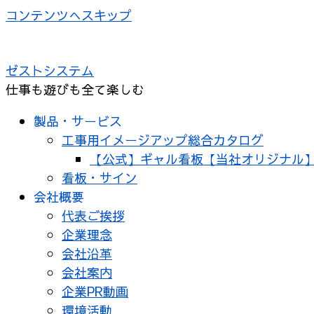
コンテンツへスキップ
ゼストシステム
仕事も遊びも全て楽しむ
製品・サービス
工事用イメージアップ総合カタログ
【公式】ギャル看板【当社オリジナル
看板・サイン
会社概要
代表ご挨拶
企業理念
会社沿革
会社案内
企業PR動画
環境活動