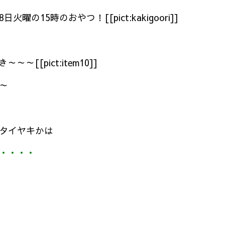
の15時のおやつ！[[pict:kakigoori]]
き～～～[[pict:item10]]
～
タイヤキかは
・・・・