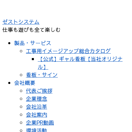
コ
ン
ゼストシステム
テ
仕事も遊びも全て楽しむ
ン
ツ
製品・サービス
へ
工事用イメージアップ総合カタログ
ス
【公式】ギャル看板【当社オリジナ
キ
ル】
ッ
看板・サイン
プ
会社概要
代表ご挨拶
企業理念
会社沿革
会社案内
企業PR動画
環境活動