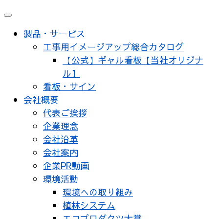
メ
ニ
製品・サービス
ュ
工事用イメージアップ総合カタログ
ー
【公式】ギャル看板【当社オリジナ
ル】
看板・サイン
会社概要
代表ご挨拶
企業理念
会社沿革
会社案内
企業PR動画
環境活動
環境への取り組み
植林システム
エコプロダクツ大賞