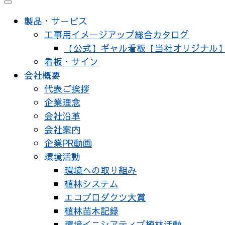
製品・サービス
工事用イメージアップ総合カタログ
【公式】ギャル看板【当社オリジナル
看板・サイン
会社概要
代表ご挨拶
企業理念
会社沿革
会社案内
企業PR動画
環境活動
環境への取り組み
植林システム
エコプロダクツ大賞
植林苗木記録
環境イニシアティブ植林活動