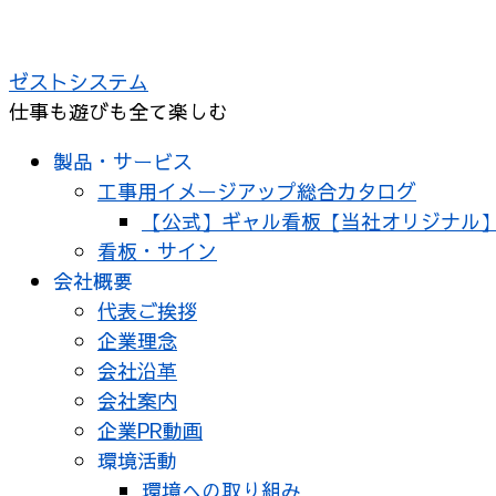
ゼストシステム
仕事も遊びも全て楽しむ
製品・サービス
工事用イメージアップ総合カタログ
【公式】ギャル看板【当社オリジナル
看板・サイン
会社概要
代表ご挨拶
企業理念
会社沿革
会社案内
企業PR動画
環境活動
環境への取り組み