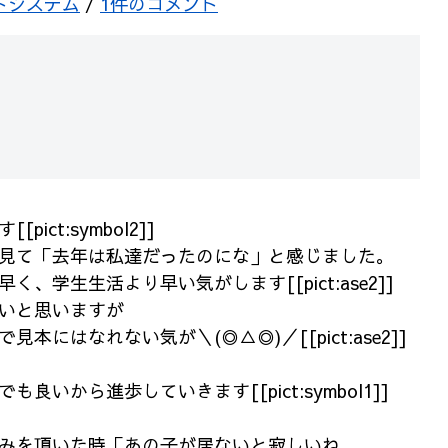
トシステム
/
1件のコメント
ict:symbol2]]
見て「去年は私達だったのにな」と感じました。
、学生生活より早い気がします[[pict:ase2]]
いと思いますが
本にはなれない気が＼(◎△◎)／[[pict:ase2]]
良いから進歩していきます[[pict:symbol1]]
みを頂いた時「あの子が居ないと寂しいね