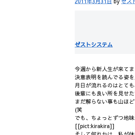
2011年3月31日
by
ゼス
ゼストシステム
今週から新人生が来てます[[p
決意表明を読んでる姿を
月日が流れるのはとても早く
後輩にも良い所を見せた
まだ解らない事も山ほどで見
(笑
でも、ちょっとずつ地味でも
[[pict:kirakira]]
そして何れかは、私が休