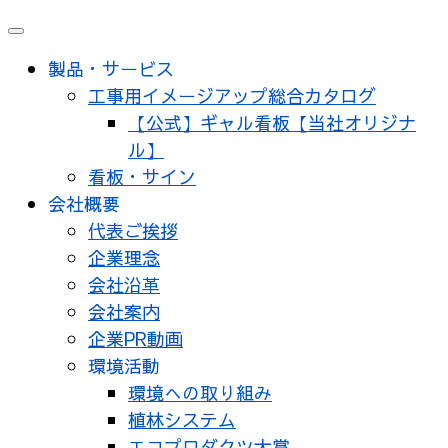
メ
ニ
製品・サービス
ュ
工事用イメージアップ総合カタログ
ー
【公式】ギャル看板【当社オリジナ
ル】
看板・サイン
会社概要
代表ご挨拶
企業理念
会社沿革
会社案内
企業PR動画
環境活動
環境への取り組み
植林システム
エコプロダクツ大賞