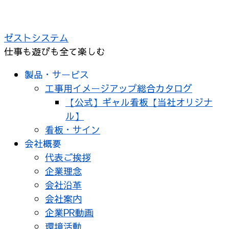
コ
ン
ゼストシステム
テ
仕事も遊びも全て楽しむ
ン
ツ
製品・サービス
へ
工事用イメージアップ総合カタログ
ス
【公式】ギャル看板【当社オリジナ
キ
ル】
ッ
看板・サイン
プ
会社概要
代表ご挨拶
企業理念
会社沿革
会社案内
企業PR動画
環境活動