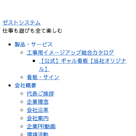
コ
ン
ゼストシステム
テ
仕事も遊びも全て楽しむ
ン
ツ
製品・サービス
へ
工事用イメージアップ総合カタログ
ス
【公式】ギャル看板【当社オリジナ
キ
ル】
ッ
看板・サイン
プ
会社概要
代表ご挨拶
企業理念
会社沿革
会社案内
企業PR動画
環境活動