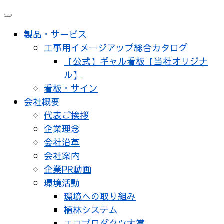
メ
ニ
製品・サービス
ュ
工事用イメージアップ総合カタログ
ー
【公式】ギャル看板【当社オリジナ
ル】
看板・サイン
会社概要
代表ご挨拶
企業理念
会社沿革
会社案内
企業PR動画
環境活動
環境への取り組み
植林システム
エコプロダクツ大賞